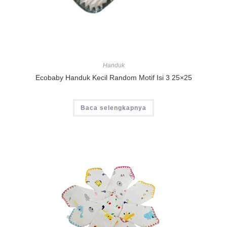
Handuk
Ecobaby Handuk Kecil Random Motif Isi 3 25×25
Baca selengkapnya