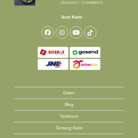
10/04/2025
/
0 COMMENTS
Ikuti Kami
Opens
Opens
Opens
Opens
in
in
in
in
a
a
a
a
new
new
new
new
tab
tab
tab
tab
Galeri
Blog
Testimoni
Tentang Kami