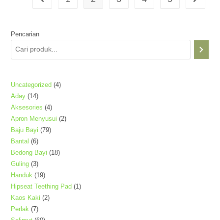
Pencarian
4
Uncategorized
4
14
Aday
14
Produk
4
Aksesories
4
Produk
2
Apron Menyusui
2
Produk
79
Baju Bayi
79
Produk
6
Bantal
6
Produk
18
Bedong Bayi
18
Produk
3
Guling
3
Produk
19
Handuk
19
Produk
1
Hipseat Teething Pad
1
Produk
2
Kaos Kaki
2
Produk
7
Perlak
7
Produk
60