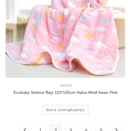
Selimut
Ecobaby Selimut Bayi 110*105cm Halus Motif Awan Pink
Baca selengkapnya
1
2
3
4
5