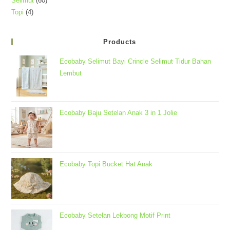
Selimut
60
Produk
4
Topi
4
Produk
Produk
Products
Ecobaby Selimut Bayi Crincle Selimut Tidur Bahan
Lembut
Ecobaby Baju Setelan Anak 3 in 1 Jolie
Ecobaby Topi Bucket Hat Anak
Ecobaby Setelan Lekbong Motif Print