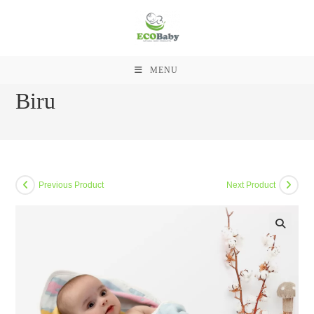
Skip
to
Ecobaby Baby Blanket Selimut
content
Topi 90*90 cm Motif Awan
MENU
Biru
Previous Product
Next Product
🔍