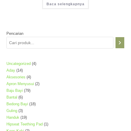
Baca selengkapnya
Pencarian
4
Uncategorized
4
14
Aday
14
Produk
4
Aksesories
4
Produk
2
Apron Menyusui
2
Produk
79
Baju Bayi
79
Produk
6
Bantal
6
Produk
18
Bedong Bayi
18
Produk
3
Guling
3
Produk
19
Handuk
19
Produk
1
Hipseat Teething Pad
1
Produk
2
Kaos Kaki
2