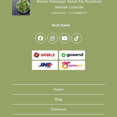
Resep Hidangan Sehat Ala Rumahan
Setelah Lebaran
10/04/2025
/
0 COMMENTS
Ikuti Kami
Opens
Opens
Opens
Opens
in
in
in
in
a
a
a
a
new
new
new
new
tab
tab
tab
tab
Galeri
Blog
Testimoni