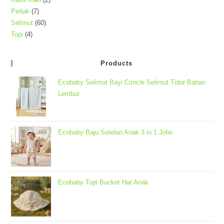
Produk
7
Perlak
7
Produk
60
Selimut
60
Produk
4
Topi
4
Produk
Produk
Products
Ecobaby Selimut Bayi Crincle Selimut Tidur Bahan
Lembut
Ecobaby Baju Setelan Anak 3 in 1 Jolie
Ecobaby Topi Bucket Hat Anak