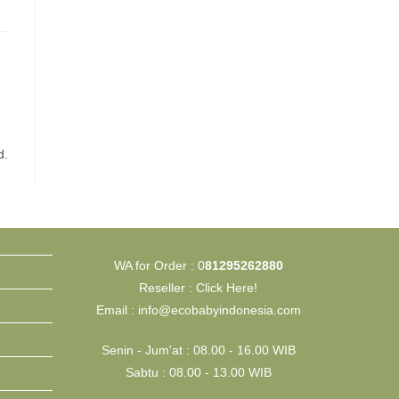
d.
WA for Order :
0
81295262880
Reseller :
Click Here!
Email :
info@ecobabyindonesia.com
Senin - Jum'at : 08.00 - 16.00 WIB
Sabtu : 08.00 - 13.00 WIB