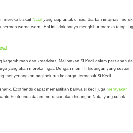
an mereka biskuit
Natal
yang siap untuk dihias. Biarkan imajinasi merek
au permen warna-warni. Hal ini tidak hanya menghibur mereka tetapi ju
nya!
ng kegembiraan dan kreativitas. Melibatkan Si Kecil dalam persiapan d
rga yang akan mereka ingat. Dengan memilih hidangan yang sesuai
g menyenangkan bagi seluruh keluarga, termasuk Si Kecil.
rik, Ecofriends dapat memastikan bahwa si kecil juga
merayakan
bantu Ecofriends dalam merencanakan hidangan Natal yang cocok