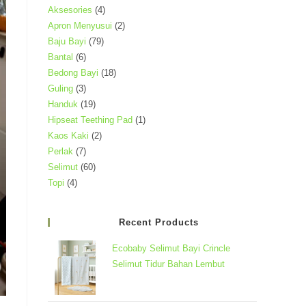
search
4
Aksesories
4
Produk
2
Apron Menyusui
2
panel.
Produk
79
Baju Bayi
79
Produk
6
Bantal
6
Produk
18
Bedong Bayi
18
Produk
3
Guling
3
Produk
19
Handuk
19
Produk
1
Hipseat Teething Pad
1
Produk
2
Kaos Kaki
2
Produk
7
Perlak
7
Produk
60
Selimut
60
Produk
4
Topi
4
Produk
Produk
Recent Products
Ecobaby Selimut Bayi Crincle
Selimut Tidur Bahan Lembut