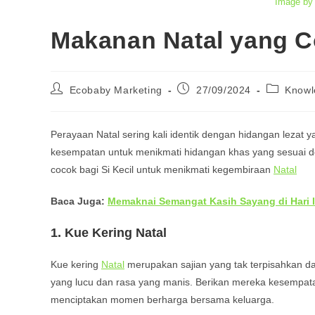
Image by 
Makanan Natal yang Co
Post
Post
Post
Ecobaby Marketing
27/09/2024
Knowl
author:
published:
category:
Perayaan Natal sering kali identik dengan hidangan lezat 
kesempatan untuk menikmati hidangan khas yang sesuai d
cocok bagi Si Kecil untuk menikmati kegembiraan
Natal
Baca Juga:
Memaknai Semangat Kasih Sayang di Hari 
1.
Kue Kering Natal
Kue kering
Natal
merupakan sajian yang tak terpisahkan dar
yang lucu dan rasa yang manis. Berikan mereka kesempat
menciptakan momen berharga bersama keluarga.