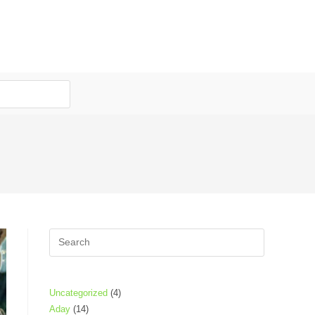
Press
Escape
to
close
4
Uncategorized
4
the
14
Aday
14
Produk