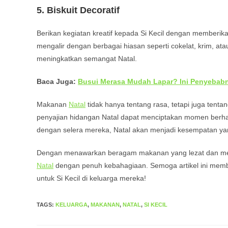
5.
Biskuit Decoratif
Berikan kegiatan kreatif kepada Si Kecil dengan memberik
mengalir dengan berbagai hiasan seperti cokelat, krim, at
meningkatkan semangat Natal.
Baca Juga:
Busui Merasa Mudah Lapar? Ini Penyebab
Makanan
Natal
tidak hanya tentang rasa, tetapi juga tenta
penyajian hidangan Natal dapat menciptakan momen berha
dengan selera mereka, Natal akan menjadi kesempatan yan
Dengan menawarkan beragam makanan yang lezat dan mena
Natal
dengan penuh kebahagiaan. Semoga artikel ini mem
untuk Si Kecil di keluarga mereka!
TAGS
:
KELUARGA
,
MAKANAN
,
NATAL
,
SI KECIL