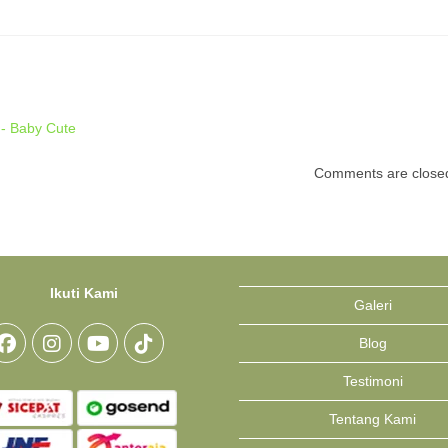
 - Baby Cute
Comments are close
Ikuti Kami
Galeri
Blog
Opens
Opens
Opens
Opens
Testimoni
in
in
in
in
Tentang Kami
a
a
a
a